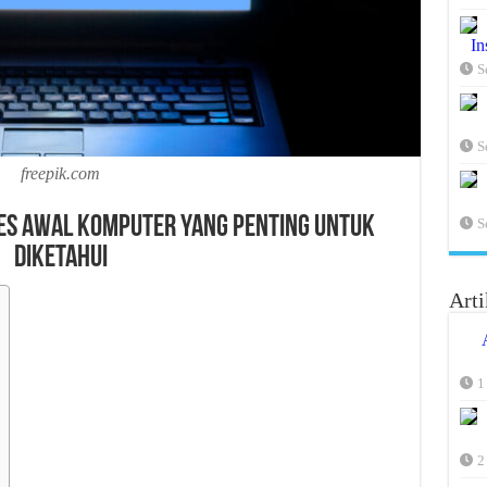
In
S
S
freepik.com
ses Awal Komputer yang Penting untuk
S
Diketahui
Arti
1
2