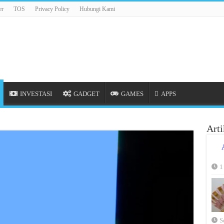
er
TOS
Privacy Policy
Hubungi Kami
INVESTASI
GADGET
GAMES
APPS
Arti
1
S