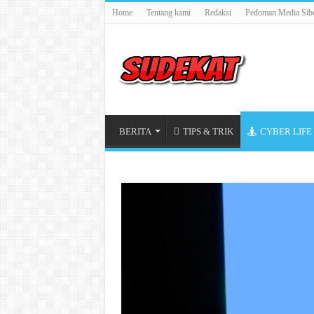
Home
Tentang kami
Redaksi
Pedoman Media Sib
BERITA
TIPS & TRIK
CYBER LIFE