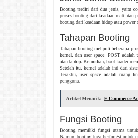
Booting terdiri dari dua jenis, yaitu
proses booting dari keadaan mati atau 
booting dari keadaan hidup atau power 
Tahapan Booting
Tahapan booting meliputi beberapa pros
kernel, dan user space. POST adalah 
atau laptop. Kemudian, boot loader memu
Setelah itu, kernel adalah inti dari s
Terakhir, user space adalah ruang l
pengguna.
Artikel Menarik:
E Commerce Ada
Fungsi Booting
Booting memiliki fungsi utama untu
Namun, booting juga berfungsi untuk m