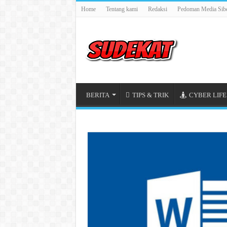
Home
Tentang kami
Redaksi
Pedoman Media Sib
BERITA
TIPS & TRIK
CYBER LIFE