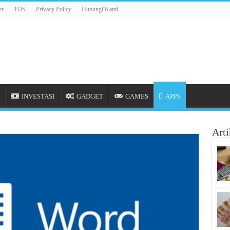
er
TOS
Privacy Policy
Hubungi Kami
INVESTASI
GADGET
GAMES
APPS
Arti