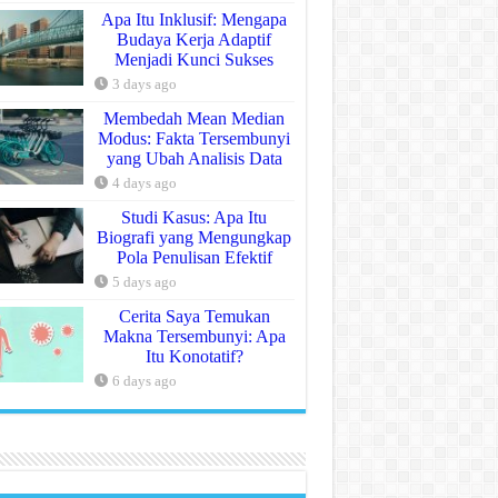
Apa Itu Inklusif: Mengapa
Budaya Kerja Adaptif
Menjadi Kunci Sukses
3 days ago
Membedah Mean Median
Modus: Fakta Tersembunyi
yang Ubah Analisis Data
4 days ago
Studi Kasus: Apa Itu
Biografi yang Mengungkap
Pola Penulisan Efektif
5 days ago
Cerita Saya Temukan
Makna Tersembunyi: Apa
Itu Konotatif?
6 days ago