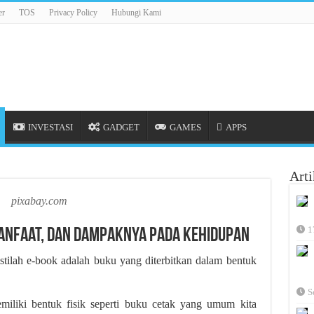
er
TOS
Privacy Policy
Hubungi Kami
INVESTASI
GADGET
GAMES
APPS
Arti
pixabay.com
1
Manfaat, dan Dampaknya pada Kehidupan
istilah e-book adalah buku yang diterbitkan dalam bentuk
S
emiliki bentuk fisik seperti buku cetak yang umum kita