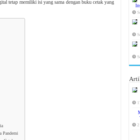
tal tetap memiliki isi yang sama dengan buku cetak yang
In
S
S
S
Arti
1
2
ia
sa Pandemi