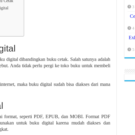
ku Cetak
3
gital
Ce
4
Exh
ital
5
ku digital dibandingkan buku cetak. Salah satunya adalah
but. Anda tidak perlu pergi ke toko buku untuk membeli
ternet, maka buku digital sudah bisa diakses dari mana
l
agai format, seperti PDF, EPUB, dan MOBI. Format PDF
unakan untuk buku digital karena mudah diakses dan
kat.