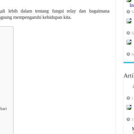
In
ali lebih dalam tentang fungsi relay dan bagaimana
S
langsung mempengaruhi kehidupan kita.
S
S
Arti
1
hari
3