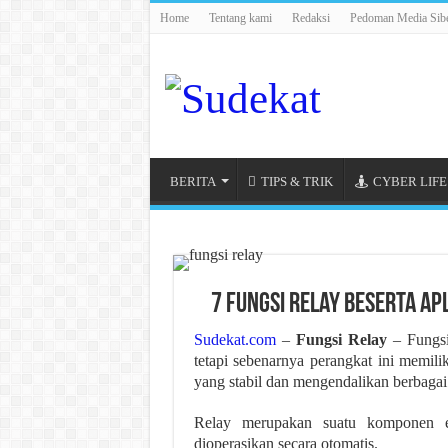
Home
Tentang kami
Redaksi
Pedoman Media Sib
BERITA
TIPS & TRIK
CYBER LIFE
7 Fungsi Relay Beserta Ap
Sudekat.com
–
Fungsi Relay
– Fungsi 
tetapi sebenarnya perangkat ini memili
yang stabil dan mengendalikan berbagai 
Relay merupakan suatu komponen ele
dioperasikan secara otomatis.