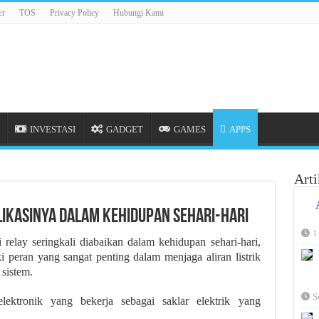
er
TOS
Privacy Policy
Hubungi Kami
INVESTASI
GADGET
GAMES
APPS
Arti
likasinya dalam Kehidupan Sehari-hari
1
relay seringkali diabaikan dalam kehidupan sehari-hari,
ki peran yang sangat penting dalam menjaga aliran listrik
sistem.
S
ktronik yang bekerja sebagai saklar elektrik yang