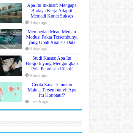
Apa Itu Inklusif: Mengapa
Budaya Kerja Adaptif
Menjadi Kunci Sukses
4 days ago
Membedah Mean Median
Modus: Fakta Tersembunyi
yang Ubah Analisis Data
5 days ago
Studi Kasus: Apa Itu
Biografi yang Mengungkap
Pola Penulisan Efektif
6 days ago
Cerita Saya Temukan
Makna Tersembunyi: Apa
Itu Konotatif?
1 week ago