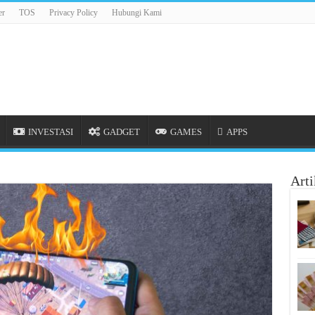
er
TOS
Privacy Policy
Hubungi Kami
INVESTASI
GADGET
GAMES
APPS
Arti