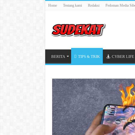
Home
Tentang kami
Redaksi
Pedoman Media Sib
BERITA
TIPS & TRIK
CYBER LIFE