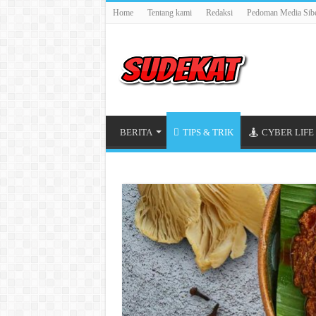
Home
Tentang kami
Redaksi
Pedoman Media Sib
BERITA
TIPS & TRIK
CYBER LIFE