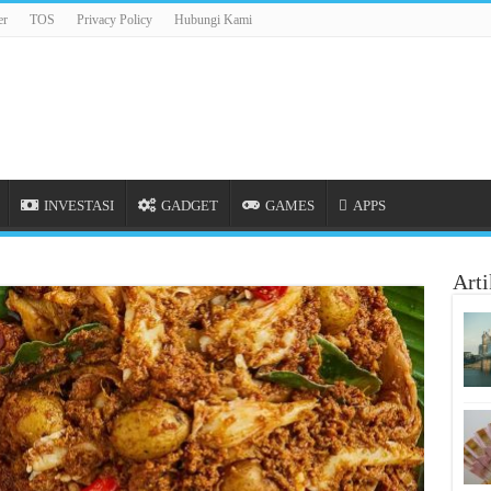
er
TOS
Privacy Policy
Hubungi Kami
INVESTASI
GADGET
GAMES
APPS
Arti