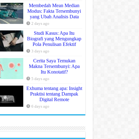
Membedah Mean Median
Modus: Fakta Tersembunyi
yang Ubah Analisis Data
2 days ago
Studi Kasus: Apa Itu
Biografi yang Mengungkap
Pola Penulisan Efektif
3 days ago
Cerita Saya Temukan
Makna Tersembunyi: Apa
Itu Konotatif?
5 days ago
Exhuma tentang apa: Insight
Praktisi tentang Dampak
Digital Remote
6 days ago