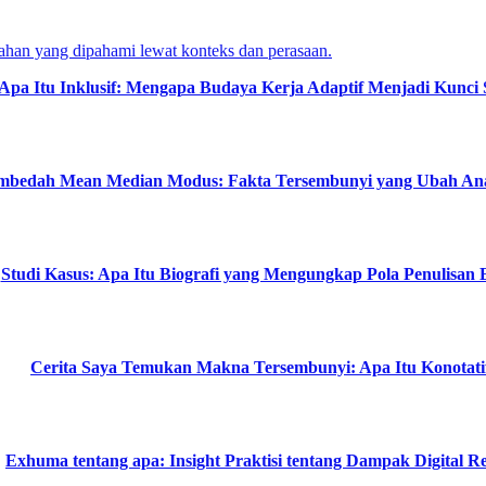
Apa Itu Inklusif: Mengapa Budaya Kerja Adaptif Menjadi Kunci 
bedah Mean Median Modus: Fakta Tersembunyi yang Ubah Anal
Studi Kasus: Apa Itu Biografi yang Mengungkap Pola Penulisan E
Cerita Saya Temukan Makna Tersembunyi: Apa Itu Konotati
Exhuma tentang apa: Insight Praktisi tentang Dampak Digital R