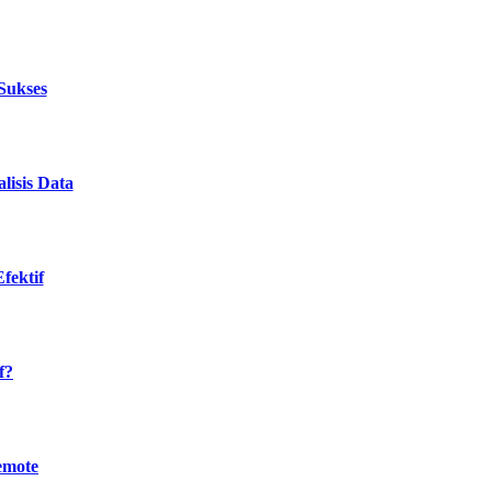
Sukses
isis Data
fektif
f?
emote