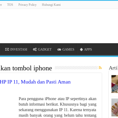
er
TOS
Privacy Policy
Hubungi Kami
INVESTASI
GADGET
GAMES
APPS
ikan tombol iphone
Arti
HP IP 11, Mudah dan Pasti Aman
Para pengguna iPhone atau IP sepertinya akan
butuh informasi berikut. Khususnya bagi yang
sekarang menggunakan IP 11. Karena ternyata
masih banyak orang yang belum tahu tentang