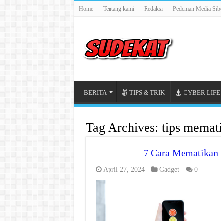
Home
Tentang kami
Redaksi
Pedoman Media Sib
BERITA
TIPS & TRIK
CYBER LIFE
Tag Archives:
tips memat
7 Cara Mematikan 
April 27, 2024
Gadget
0