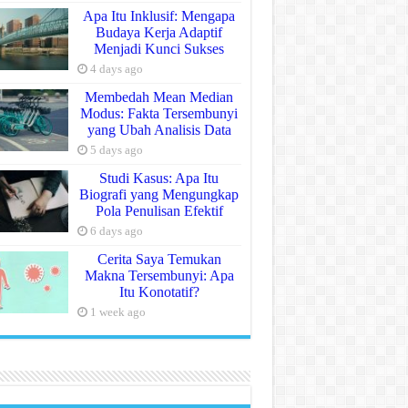
Apa Itu Inklusif: Mengapa
Budaya Kerja Adaptif
Menjadi Kunci Sukses
4 days ago
Membedah Mean Median
Modus: Fakta Tersembunyi
yang Ubah Analisis Data
5 days ago
Studi Kasus: Apa Itu
Biografi yang Mengungkap
Pola Penulisan Efektif
6 days ago
Cerita Saya Temukan
Makna Tersembunyi: Apa
Itu Konotatif?
1 week ago