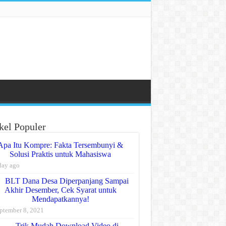
kel Populer
Apa Itu Kompre: Fakta Tersembunyi &
Solusi Praktis untuk Mahasiswa
day ago
BLT Dana Desa Diperpanjang Sampai
Akhir Desember, Cek Syarat untuk
Mendapatkannya!
ptember 8, 2021
Trik Mudah Download Video di