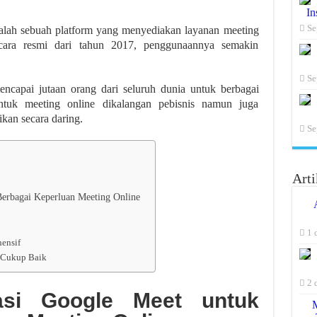
In
Se
dalah sebuah platform yang menyediakan layanan meeting
ecara resmi dari tahun 2017, penggunaannya semakin
Se
ncapai jutaan orang dari seluruh dunia untuk berbagai
ntuk meeting online dikalangan pebisnis namun juga
kan secara daring.
Se
Arti
Berbagai Keperluan Meeting Online
1 
ensif
n Cukup Baik
2 
kasi
Google Meet untuk