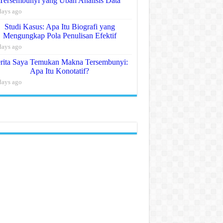
Tersembunyi yang Ubah Analisis Data
days ago
Studi Kasus: Apa Itu Biografi yang
Mengungkap Pola Penulisan Efektif
days ago
rita Saya Temukan Makna Tersembunyi:
Apa Itu Konotatif?
days ago