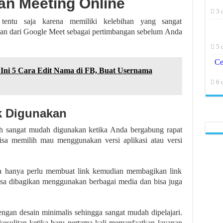
an Meeting Online
3 
tentu saja karena memiliki kelebihan yang sangat
han dari Google Meet sebagai pertimbangan sebelum Anda
5 
Ce
Ini 5 Cara Edit Nama di FB, Buat Usernama
6 
uk Digunakan
lah sangat mudah digunakan ketika Anda bergabung rapat
isa memilih mau menggunakan versi aplikasi atau versi
a hanya perlu membuat link kemudian membagikan link
bisa dibagikan menggunakan berbagai media dan bisa juga
dengan desain minimalis sehingga sangat mudah dipelajari.
kesulitan ketika baru pertama kali memanfaatkan layanan