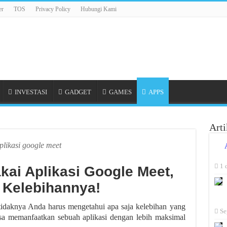
er
TOS
Privacy Policy
Hubungi Kami
INVESTASI
GADGET
GAMES
APPS
Arti
plikasi google meet
1 
ai Aplikasi Google Meet,
 Kelebihannya!
idaknya Anda harus mengetahui apa saja kelebihan yang
Se
bisa memanfaatkan sebuah aplikasi dengan lebih maksimal