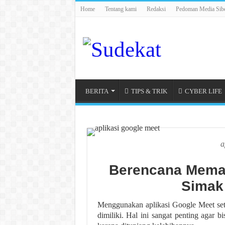
Home
Tentang kami
Redaksi
Pedoman Media Sib
BERITA
TIPS & TRIK
CYBER LIFE
a
Berencana Memak
Simak
Menggunakan aplikasi Google Meet set
dimiliki. Hal ini sangat penting agar 