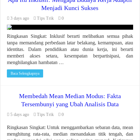
Menjadi Kunci Sukses
3 days ago
Tips Trik
0
Ringkasan Singkat: Inklusif berarti melibatkan semua pihak
tanpa memandang perbedaan latar belakang, kemampuan, atau
identitas. Dalam pendidikan atau dunia kerja, ini berarti
memberi akses setara, kesempatan berpartisipasi, dan
menghilangkan hambatan …
Baca Selengkapnya
Membedah Mean Median Modus: Fakta
Tersembunyi yang Ubah Analisis Data
5 days ago
Tips Trik
0
Ringkasan Singkat: Untuk menggambarkan sebaran data, mean
menghitung rata‑rata, median menandakan titik tengah, dan