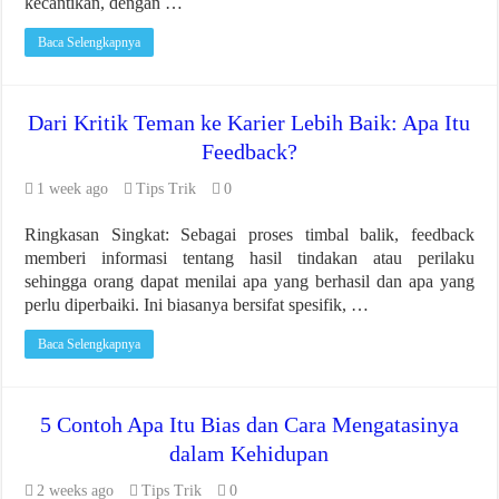
kecantikan, dengan …
Baca Selengkapnya
Dari Kritik Teman ke Karier Lebih Baik: Apa Itu
Feedback?
1 week ago
Tips Trik
0
Ringkasan Singkat: Sebagai proses timbal balik, feedback
memberi informasi tentang hasil tindakan atau perilaku
sehingga orang dapat menilai apa yang berhasil dan apa yang
perlu diperbaiki. Ini biasanya bersifat spesifik, …
Baca Selengkapnya
5 Contoh Apa Itu Bias dan Cara Mengatasinya
dalam Kehidupan
2 weeks ago
Tips Trik
0