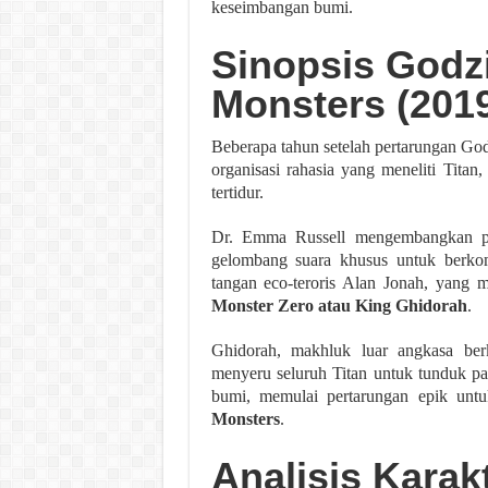
keseimbangan bumi.
Sinopsis Godzi
Monsters (201
Beberapa tahun setelah pertarungan God
organisasi rahasia yang meneliti Tit
tertidur.
Dr. Emma Russell mengembangkan p
gelombang suara khusus untuk berkom
tangan eco-teroris Alan Jonah, yan
Monster Zero atau King Ghidorah
.
Ghidorah, makhluk luar angkasa ber
menyeru seluruh Titan untuk tunduk pa
bumi, memulai pertarungan epik unt
Monsters
.
Analisis Karak