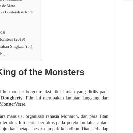
a de Mara
a vs Ghidorah & Rodan
osi
Monsters (2019)
waban Singkat: Ya!)
 Raja
 King of the Monsters
ilm monster bergenre aksi–fiksi ilmiah yang dirilis pada
 Dougherty
. Film ini merupakan lanjutan langsung dari
 MonsterVerse.
ara manusia, organisasi rahasia Monarch, dan para Titan
tertidur. Inti cerita berfokus pada perebutan tahta antara
unjukkan betapa besar dampak kehadiran Titan terhadap