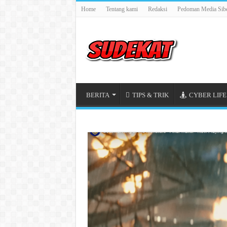
Home
Tentang kami
Redaksi
Pedoman Media Sib
BERITA
TIPS & TRIK
CYBER LIFE