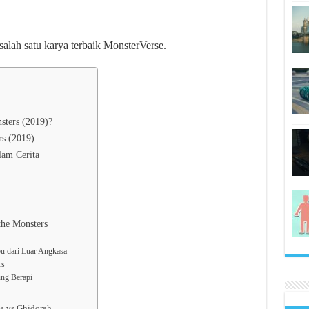
salah satu karya terbaik MonsterVerse.
sters (2019)?
rs (2019)
lam Cerita
the Monsters
u dari Luar Angkasa
rs
ng Berapi
la vs Ghidorah