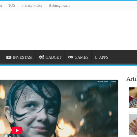
er
TOS
Privacy Policy
Hubungi Kami
INVESTASI
GADGET
GAMES
APPS
Arti