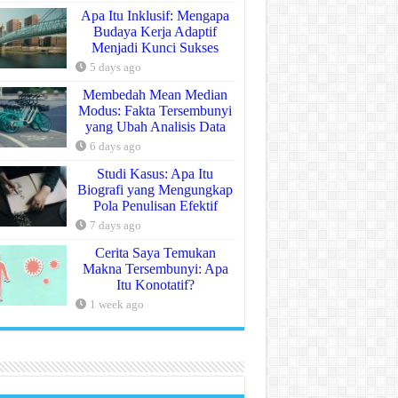
Apa Itu Inklusif: Mengapa
Budaya Kerja Adaptif
Menjadi Kunci Sukses
5 days ago
Membedah Mean Median
Modus: Fakta Tersembunyi
yang Ubah Analisis Data
6 days ago
Studi Kasus: Apa Itu
Biografi yang Mengungkap
Pola Penulisan Efektif
7 days ago
Cerita Saya Temukan
Makna Tersembunyi: Apa
Itu Konotatif?
1 week ago