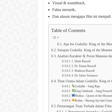
Visual & soundtrack,
Fakta menarik,
Dan alasan mengapa film ini menjadi 
Table of Contents
Apa Itu Godzilla: King of the Mon
Sinopsis Godzilla: King of the Monste
Analisis Karakter & Peran Manusia da
1. Mark Russell
2. Dr. Emma Russell
3. Madison Russell
4. Dr. Ishiro Serizawa
Titan Utama dalam Godzilla: King of 
Godzilla – Sang Raja
King Ghidorah – Sang Penyerb
Mothra – Queen of the Monste
Rodan – Burung Api dari Gunu
Pertarungan Titan Terbaik dalam Film
1. Pertempuran Antartika – Godzil