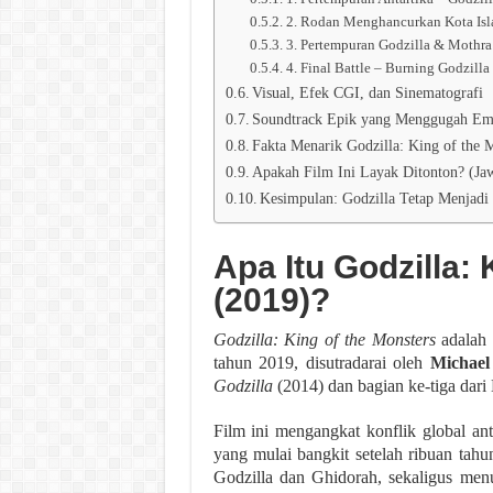
2. Rodan Menghancurkan Kota Isl
3. Pertempuran Godzilla & Mothr
4. Final Battle – Burning Godzilla
Visual, Efek CGI, dan Sinematografi
Soundtrack Epik yang Menggugah Em
Fakta Menarik Godzilla: King of the 
Apakah Film Ini Layak Ditonton? (Ja
Kesimpulan: Godzilla Tetap Menjadi
Apa Itu Godzilla:
(2019)?
Godzilla: King of the Monsters
adalah f
tahun 2019, disutradarai oleh
Michael
Godzilla
(2014) dan bagian ke-tiga dari
Film ini mengangkat konflik global ant
yang mulai bangkit setelah ribuan tahun 
Godzilla dan Ghidorah, sekaligus men